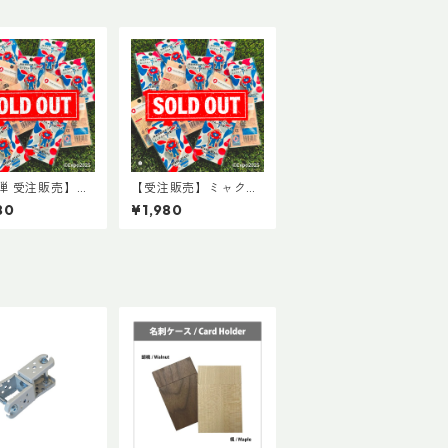
弾 受注販売】ミ
【受注販売】ミャクミ
ミャク木製バッチ
ャク木製バッチ（※2
80
¥1,980
026年6月下旬以
026年4月下旬以降 順
次発送）
次発送）