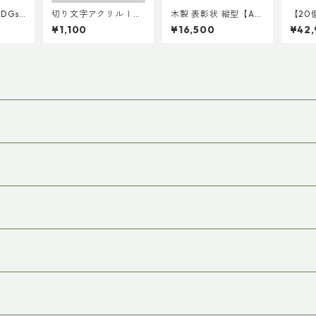
DGs
切り文字アクリルｌ大
木製 表彰状 縦型【A4
【20
リッド
文字アルファベット
サイズ】
クラン
¥1,100
¥16,500
¥42