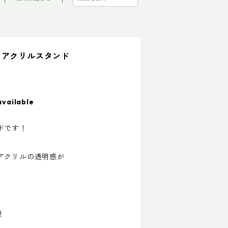
りアクリルスタンド
available
ドです！
アクリルの透明感が
。
、
！