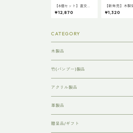
【6個セット】直交ク
【新発売】木製S
ランプ / つな木
バッチ ハイブ
¥12,870
¥1,320
type
CATEGORY
木製品
表彰状/感謝状
竹(バンブー)製品
命名板
アクリル製品
社章/バッチ
革製品
時計/置時計
贈呈品/ギフト