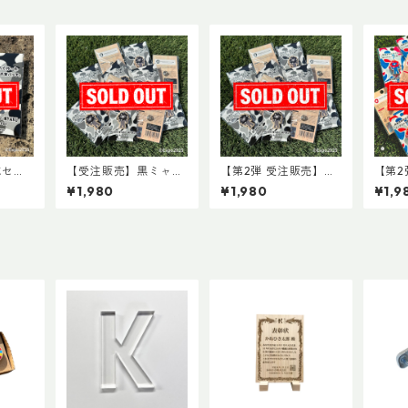
種セッ
【受注販売】黒ミャク
【第2弾 受注販売】黒
【第2
ク木製バ
ミャク木製バッチ（※
ミャクミャク木製バッ
ャク
¥1,980
¥1,980
¥1,9
クミャク
2026年4月下旬以降
チ（※2026年6月下旬
（※2
026
順次発送）
以降 順次発送）
降 順
順次発