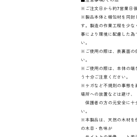
※ご注文日から約7営業日後
※製品本体と梱包材を同封
す。製造の作業工程を少な
事により環境に配慮した為
い。
※ご使用の際は、表裏面の
い。
※ご使用の際は、本体の端
う十分ご注意ください。
※ケガなど不規則の事態を
場所への放置などは避け、
保護者の方の元安全に十
い。
※本製品は、天然の木材を
の木目・色味が
サイト上の画像 と若干