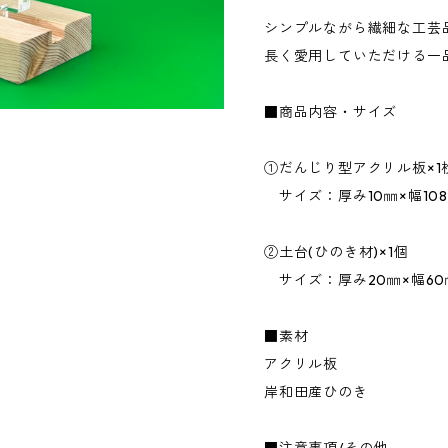
シンプルながら繊細な工芸
長く愛用していただける一
■商品内容・サイズ
①だんじり型アクリル板×1
サイズ：厚み10㎜×幅108
②土台(ひのき材)×1個
サイズ：厚み20㎜×幅60㎜
■素材
アクリル板
岸和田産ひのき
■注意事項/その他