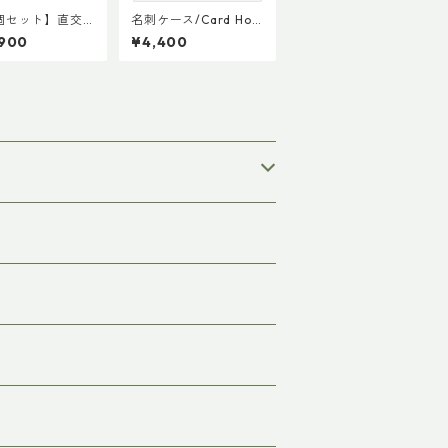
個セット】直交
名刺ケース/Card Hold
プ / つな木
er
,900
¥4,400