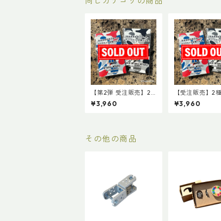
同じカテゴリの商品
【第2弾 受注販売】2
【受注販売】2
種セット ミャクミャク
ト ミャクミャ
¥3,960
¥3,960
木製バッチ & 黒ミャク
ッチ & 黒ミャ
ミャク木製バッチ（※
木製バッチ（※2
2026年6月下旬以降
年4月下旬以降 
順次発送）
送）
その他の商品