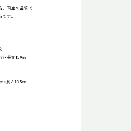
品、国産の品質で
品です。
枚
㎜×長さ159㎜
×長さ105㎜