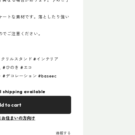
ケートな素材です。落としたり強い
のでご注意ください。
#アクリルスタンド #インテリア
 #ひのき #エコ
#デコレーション #baseec
l shipping available
d to cart
にお住まいの方向け
通報する