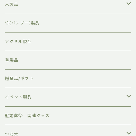
木製品
表彰状/感謝状
竹(バンブー)製品
命名板
アクリル製品
社章/バッチ
革製品
時計/置時計
贈呈品/ギフト
フォトボード
イベント製品
お正月
冠婚葬祭 関連グッズ
節分
つな木