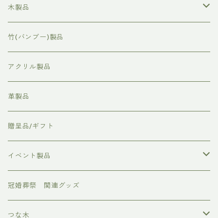
木製品
表彰状/感謝状
竹(バンブー)製品
命名板
アクリル製品
社章/バッチ
革製品
時計/置時計
贈呈品/ギフト
フォトボード
イベント製品
お正月
冠婚葬祭 関連グッズ
節分
つな木