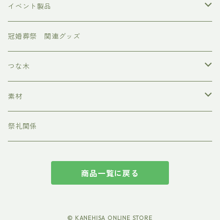
フォトボード
イベント製品
お正月
冠婚葬祭 関連グッズ
節分
つな木
ひなまつり
クランプ
素材
端午の節句
キャスター
MDFボード
祭礼関係
七夕
アクリル板
商品一覧に戻る
ハロウィン
クリスマス
© KANEHISA ONLINE STORE