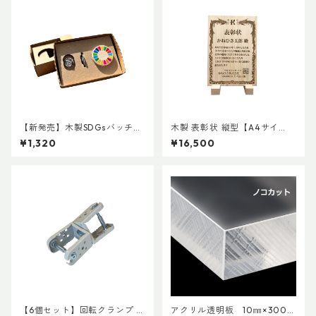
【新発売】木製SDGsバッチ
木製 表彰状 縦型【A4サイ
ハイブリッドtype
ズ】
¥1,320
¥16,500
【6個セット】回転クランプ /
アクリル透明板 10㎜×300㎜