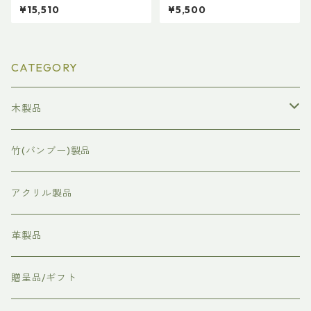
つな木
×1200㎜
¥15,510
¥5,500
CATEGORY
木製品
表彰状/感謝状
竹(バンブー)製品
命名板
アクリル製品
社章/バッチ
革製品
時計/置時計
贈呈品/ギフト