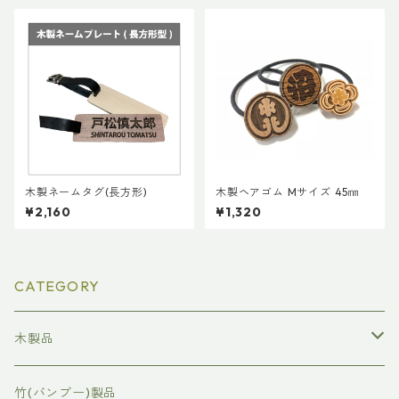
木製ネームタグ(長方形)
木製ヘアゴム Mサイズ 45㎜
¥2,160
¥1,320
CATEGORY
木製品
表彰状/感謝状
竹(バンブー)製品