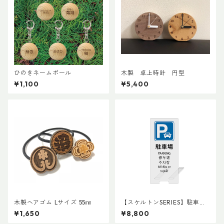
ひのきネームボール
木製 卓上時計 円型
¥1,100
¥5,400
木製ヘアゴム Lサイズ 55㎜
【スケルトンSERIES】駐車場
サイン l 他言語対応可能
¥1,650
¥8,800