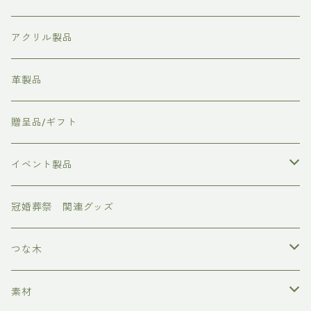
命名板
アクリル製品
社章/バッチ
革製品
時計/置時計
贈呈品/ギフト
フォトボード
イベント製品
お正月
冠婚葬祭 関連グッズ
節分
つな木
ひなまつり
クランプ
素材