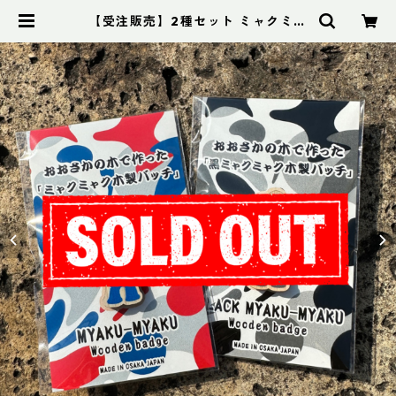
【受注販売】2種セット ミャクミャ
ク木製バッチ & 黒ミャクミャク木製
バッチ（※2026年4月下旬以降 順
次発送） | KANEHISA ONLINE ST
ORE