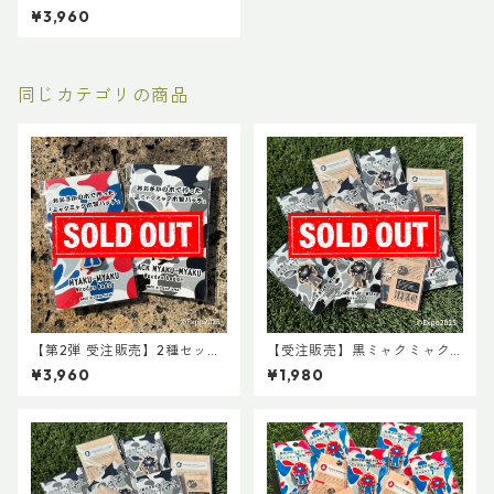
ミャク木製バッチ & 黒ミャク
¥3,960
ミャク木製バッチ（※2026年
4月下旬以降 順次発送）
同じカテゴリの商品
【第2弾 受注販売】2種セット
【受注販売】黒ミャクミャク
ミャクミャク木製バッチ & 黒
木製バッチ（※2026年4月下
¥3,960
¥1,980
ミャクミャク木製バッチ（※2
旬以降 順次発送）
026年6月下旬以降 順次発送）