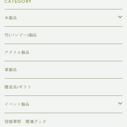
CATEGORY
木製品
表彰状/感謝状
竹(バンブー)製品
命名板
アクリル製品
社章/バッチ
革製品
時計/置時計
贈呈品/ギフト
フォトボード
イベント製品
お正月
冠婚葬祭 関連グッズ