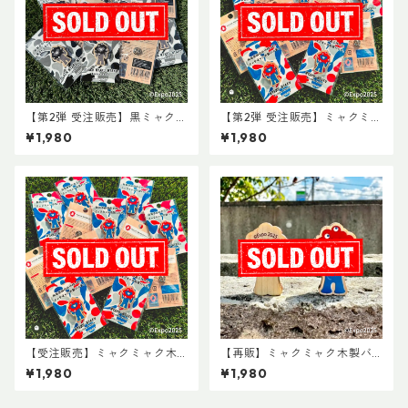
【第2弾 受注販売】黒ミャクミ
【第2弾 受注販売】ミャクミャ
ャク木製バッチ（※2026年6
ク木製バッチ（※2026年6月
¥1,980
¥1,980
月下旬以降 順次発送）
下旬以降 順次発送）
【受注販売】ミャクミャク木
【再販】ミャクミャク木製バ
製バッチ（※2026年4月下旬
ッチ
¥1,980
¥1,980
以降 順次発送）