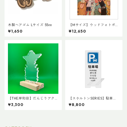
木製ヘアゴム Lサイズ 55㎜
【Mサイズ】ウッドフォトボー
ト / Wooden Photo
¥1,650
¥12,650
【THE岸和田】だんじりアクリ
【スケルトンSERIES】駐車場
ルスタンド
サイン l 他言語対応可能
¥3,300
¥8,800