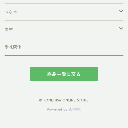
節分
つな木
ひなまつり
クランプ
素材
端午の節句
キャスター
MDFボード
祭礼関係
七夕
アクリル板
商品一覧に戻る
ハロウィン
クリスマス
© KANEHISA ONLINE STORE
Powered by